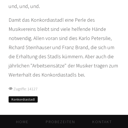
und, und, und.
Damit das Konkordiastadl eine Perle des
Musikvereins bleibt sind viele helfende Hände
notwendig. Allen voran sind dies Karlo Petersilie,
Richard Steinhauser und Franz Brand, die sich um
die Erhaltung des Stadls kümmern. Aber auch die
jährlichen "Arbeitseinsätze" der Musiker tragen zum
Werterhalt des Konkordiastadls bei.
Zugriffe: 14127
Konkordiastadl
HOME
PROBEZEITEN
KONTAKT