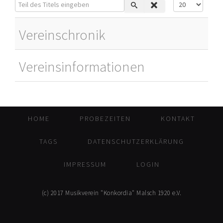
Teil des Titels eingeben
Anzeige #
Vereinschronik
Vereinsinformationen
HOME
PROBEZEITEN
KONTAKT
TAGS
DATENSCHUTZERKLÄRUNG
IMPRESSUM
LOGIN
(c) 2017 Musikverein "Konkordia" Malsch 1920 e.V.