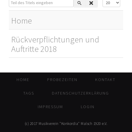
Teil des Titels eingeben
Anzeige #
Home
Rückverpflichtungen und
Auftritte 2018
HOME
PROBEZEITEN
KONTAKT
TAGS
DATENSCHUTZERKLÄRUNG
IMPRESSUM
LOGIN
(c) 2017 Musikverein "Konkordia" Malsch 1920 e.V.